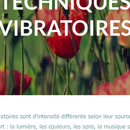
TECHNIQUE
VIBRATOIRE
atoires sont d'intensité différente selon leur sour
rt : la lumière, les couleurs, les sons, la musique 