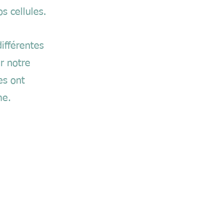
s cellules.
ifférentes
r notre
es ont
sme.