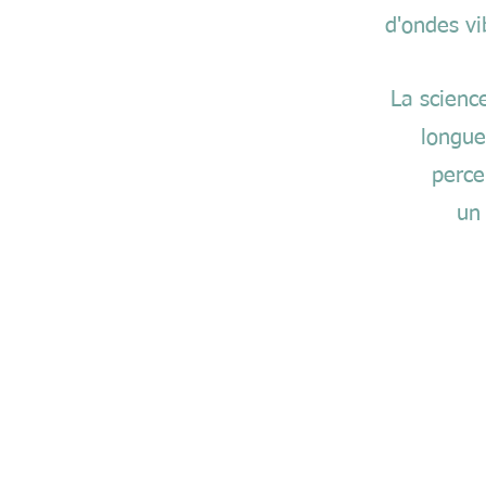
d'ondes vi
La scienc
longue
perce
un 