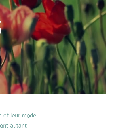
S
S
ce et leur mode
sont autant