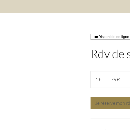
Disponible en ligne
Rdv de 
75
euros
1 h
1
75 €
Je réserve mon r