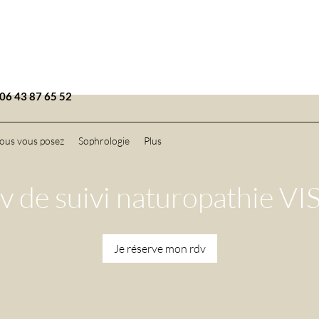
6 43 87 65 52
ous vous posez
Sophrologie
Plus
v de suivi naturopathie VI
Je réserve mon rdv