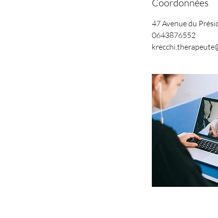
Coordonnées
47 Avenue du Présid
0643876552
krecchi.therapeute