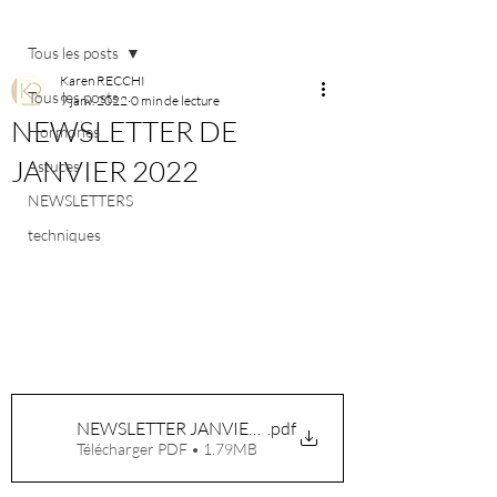
Post
Tous les posts
Karen RECCHI
Tous les posts
9 janv. 2022
0 min de lecture
NEWSLETTER DE
Hormones
JANVIER 2022
Astuces
NEWSLETTERS
techniques
NEWSLETTER JANVIER 2022
.pdf
Télécharger PDF • 1.79MB