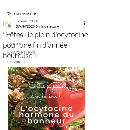
Post
Tous les posts
Karen RECCHI
Tous les posts
23 déc. 2020
0 min de lecture
"Fêtes" le plein d'ocytocine
Hormones
pour une fin d'année
Astuces
NEWSLETTERS
heureuse !
techniques